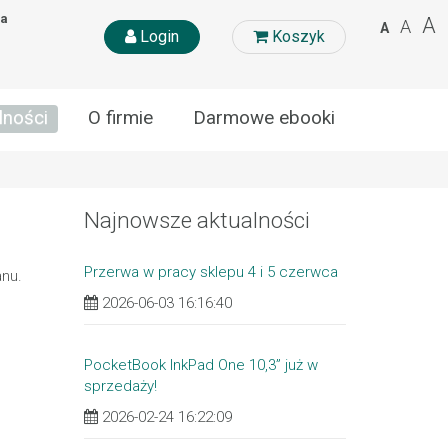
na
A
A
A
Login
Koszyk
lności
O firmie
Darmowe ebooki
Najnowsze aktualności
Przerwa w pracy sklepu 4 i 5 czerwca
anu.
2026-06-03 16:16:40
PocketBook InkPad One 10,3” już w
sprzedaży!
2026-02-24 16:22:09