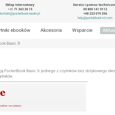
Sklep internetowy
Serwis i pomoc technicz
+48
71 343 26 15
00 800 141 0112
kontakt@pocketbook-reader.pl
+48 223 079 256
help@pocketbook-int.com
tniki ebooków
Akcesoria
Wsparcie
Aktua
ok Basic 3!
ją PocketBook Basic 3- jednego z czytników bez dotykowego ekr
zytników.