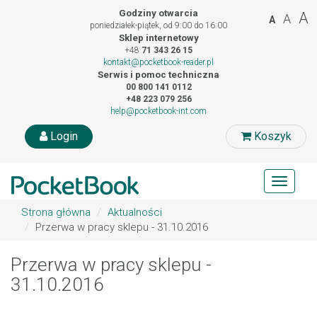
Godziny otwarcia
A
A
A
poniedziałek-piątek, od 9:00 do 16:00
Sklep internetowy
+48
71 343 26 15
kontakt@pocketbook-reader.pl
Serwis i pomoc techniczna
00 800 141 0112
+48 223 079 256
help@pocketbook-int.com
Login
Koszyk
Toggle
navigat
Strona główna
Aktualności
Przerwa w pracy sklepu - 31.10.2016
Przerwa w pracy sklepu -
31.10.2016