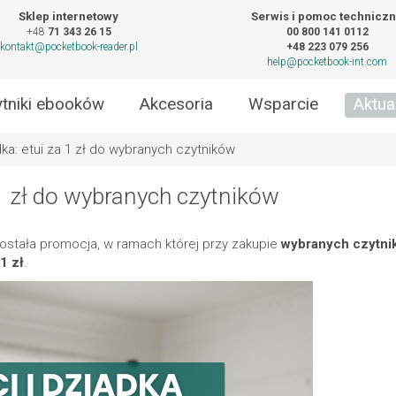
Sklep internetowy
Serwis i pomoc technicz
+48
71 343 26 15
00 800 141 0112
kontakt@pocketbook-reader.pl
+48 223 079 256
help@pocketbook-int.com
tniki ebooków
Akcesoria
Wsparcie
Aktua
dka: etui za 1 zł do wybranych czytników
 1 zł do wybranych czytników
stała promocja, w ramach której przy zakupie
wybranych czytni
1 zł
.