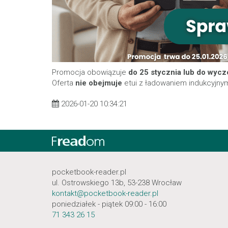
Promocja obowiązuje
do 25 stycznia lub do wyc
Oferta
nie obejmuje
etui z ładowaniem indukcyjny
2026-01-20 10:34:21
pocketbook-reader.pl
ul. Ostrowskiego 13b, 53-238 Wrocław
kontakt@pocketbook-reader.pl
poniedziałek - piątek 09:00 - 16:00
71 343 26 15