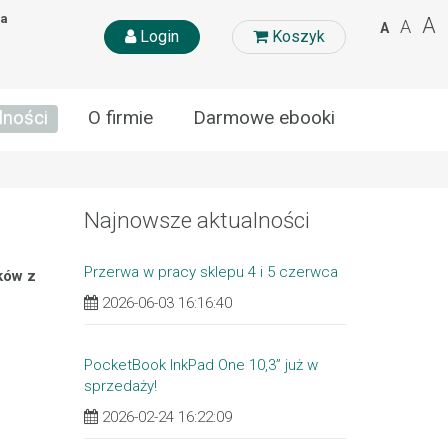
na
A
A
A
Login
Koszyk
lności
O firmie
Darmowe ebooki
Najnowsze aktualności
Przerwa w pracy sklepu 4 i 5 czerwca
ków z
2026-06-03 16:16:40
PocketBook InkPad One 10,3” już w
sprzedaży!
2026-02-24 16:22:09