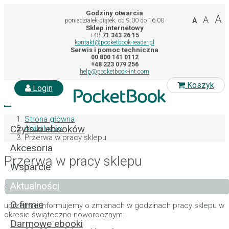
Godziny otwarcia
A
A
A
poniedziałek-piątek, od 9:00 do 16:00
Sklep internetowy
+48
71 343 26 15
kontakt@pocketbook-reader.pl
Serwis i pomoc techniczna
00 800 141 0112
+48 223 079 256
help@pocketbook-int.com
Koszyk
Login
Toggle
navigation
Strona główna
Czytniki ebooków
Aktualności
Przerwa w pracy sklepu
Akcesoria
Przerwa w pracy sklepu
Wsparcie
Aktualności
Szanowni Państwo,
O firmie
uprzejmie informujemy o zmianach w godzinach pracy sklepu w
okresie świąteczno-noworocznym:
Darmowe ebooki