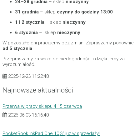
24–28 grudnia
– sklep
nieczynny
31 grudnia
– sklep
czynny do godziny 13:00
1 i 2 stycznia
– sklep
nieczynny
6 stycznia
–
sklep
nieczynny
W pozostałe dni pracujemy bez zmian. Zapraszamy ponownie
od 5 stycznia
.
Przepraszamy za wszelkie niedogodności i dziękujemy za
wyrozumiałość.
2025-12-23 11:22:48
Najnowsze aktualności
Przerwa w pracy sklepu 4 i 5 czerwca
2026-06-03 16:16:40
PocketBook InkPad One 10,3” już w sprzedaży!