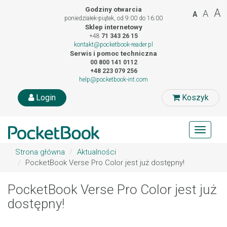
Godziny otwarcia
A
A
A
poniedziałek-piątek, od 9:00 do 16:00
Sklep internetowy
+48
71 343 26 15
kontakt@pocketbook-reader.pl
Serwis i pomoc techniczna
00 800 141 0112
+48 223 079 256
help@pocketbook-int.com
Login
Koszyk
Toggle
navigat
Strona główna
Aktualności
PocketBook Verse Pro Color jest już dostępny!
PocketBook Verse Pro Color jest już
dostępny!