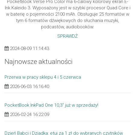
PocketBook Verse Pro Color ma 6-calowy kolorowy ekran E-
Ink Kaleido 3. Wyposażony jest w szybki procesor Quad Core i
w baterię o pojemności 2100 mAh. Obsługuje 25 formatów w
tym 6 formatów dźwiękowych do słuchania muzyki,
podcastów, audiobooków.
SPRAWDŹ
2024-08-09 11:14:43
Najnowsze aktualności
Przerwa w pracy sklepu 4 i 5 czerwca
2026-06-03 16:16:40
PocketBook InkPad One 10,3” już w sprzedaży!
2026-02-24 16:22:09
Dzień Babci i Dziadka: etui za 1 zł do wybranych czytników