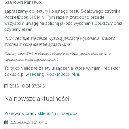
Szanowni Państwo,
zapraszamy do lektury kolejnego testu 5-calowego czytnika
PocketBook 515 Mini. Tym razem zwrócono przede
wszystkim uwagę na solidną jakość wykonania obudowy oraz
czytelny ekran.
"Mini cechuje się także wysoką jakością wykonania. Całość
została z sobą idealnie spasowana."
"Czytelny ekran E-Ink, intuicyjność obsługi oraz niewiarygodnie niska cena, to
najważniejsze cechy tego urządzenia".
To tylko nieliczne zalety urządzenia, które wymianił redaktor
cokupic.pl w
recenzji PocketBook Mini
.
2013-10-24 07:34:31
Najnowsze aktualności
Przerwa w pracy sklepu 4 i 5 czerwca
2026-06-03 16:16:40