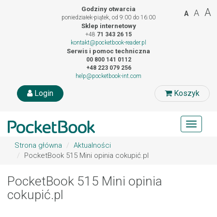
Godziny otwarcia
A
A
A
poniedziałek-piątek, od 9:00 do 16:00
Sklep internetowy
+48
71 343 26 15
kontakt@pocketbook-reader.pl
Serwis i pomoc techniczna
00 800 141 0112
+48 223 079 256
help@pocketbook-int.com
Login
Koszyk
Toggle
navigat
Strona główna
Aktualności
PocketBook 515 Mini opinia cokupić.pl
PocketBook 515 Mini opinia
cokupić.pl