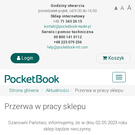
Godziny otwarcia
A
A
A
poniedziałek-piątek, od 9:00 do 16:00
Sklep internetowy
+48
71 343 26 15
kontakt@pocketbook-reader.pl
Serwis i pomoc techniczna
00 800 141 0112
+48 223 079 256
help@pocketbook-int.com
Login
Koszyk
Toggle
navigat
Strona główna
Aktualności
Przerwa w pracy sklepu
Przerwa w pracy sklepu
Szanowni Państwo, informujemy, że w dniu 02.05.2023 roku
sklep będzie nieczynny.