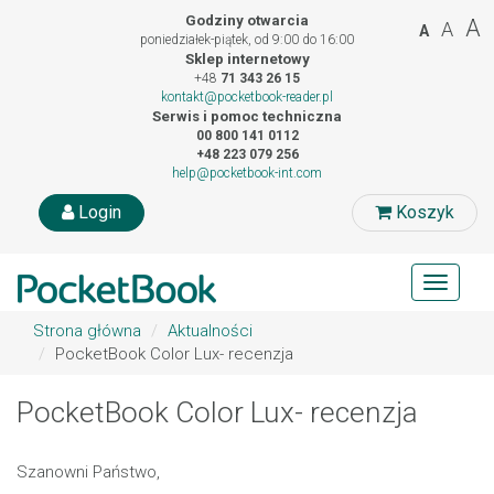
Godziny otwarcia
A
A
A
poniedziałek-piątek, od 9:00 do 16:00
Sklep internetowy
+48
71 343 26 15
kontakt@pocketbook-reader.pl
Serwis i pomoc techniczna
00 800 141 0112
+48 223 079 256
help@pocketbook-int.com
Login
Koszyk
Toggle
navigat
Strona główna
Aktualności
PocketBook Color Lux- recenzja
PocketBook Color Lux- recenzja
Szanowni Państwo,