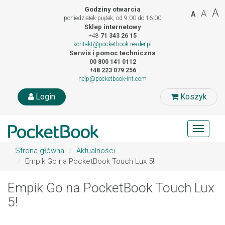
Godziny otwarcia
A
A
A
poniedziałek-piątek, od 9:00 do 16:00
Sklep internetowy
+48
71 343 26 15
kontakt@pocketbook-reader.pl
Serwis i pomoc techniczna
00 800 141 0112
+48 223 079 256
help@pocketbook-int.com
Login
Koszyk
Toggle
navigat
Strona główna
Aktualności
Empik Go na PocketBook Touch Lux 5!
Empik Go na PocketBook Touch Lux
5!