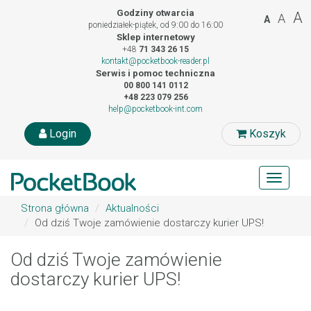
Godziny otwarcia
A
A
A
poniedziałek-piątek, od 9:00 do 16:00
Sklep internetowy
+48
71 343 26 15
kontakt@pocketbook-reader.pl
Serwis i pomoc techniczna
00 800 141 0112
+48 223 079 256
help@pocketbook-int.com
Login
Koszyk
Toggle
navigat
Strona główna
Aktualności
Od dziś Twoje zamówienie dostarczy kurier UPS!
Od dziś Twoje zamówienie
dostarczy kurier UPS!