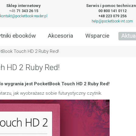
Sklep internetowy
Serwis i pomoc technicz
+48
71 343 26 15
00 800 141 0112
kontakt@pocketbook-reader.pl
+48 223 079 256
help@pocketbook-int.com
tniki ebooków
Akcesoria
Wsparcie
Aktua
tBook Touch HD 2 Ruby Red!
h HD 2 Ruby Red!
l do wygrania jest PocketBook Touch HD 2 Ruby Red!
arzu, jak wyobrażasz sobie futurystyczny czytnik.