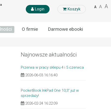
na
A
A
A
Login
Koszyk
lności
O firmie
Darmowe ebooki
Najnowsze aktualności
Przerwa w pracy sklepu 4 i 5 czerwca
2026-06-03 16:16:40
PocketBook InkPad One 10,3” już w
sprzedaży!
2026-02-24 16:22:09