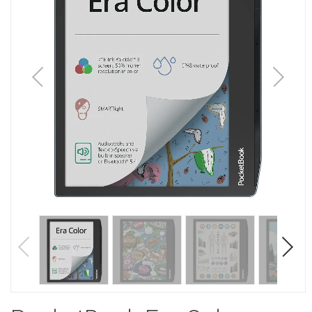
1
/
9