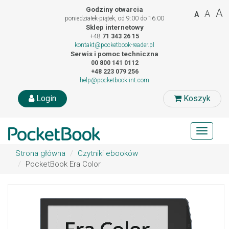
Godziny otwarcia
A
A
A
poniedziałek-piątek, od 9:00 do 16:00
Sklep internetowy
+48
71 343 26 15
kontakt@pocketbook-reader.pl
Serwis i pomoc techniczna
00 800 141 0112
+48 223 079 256
help@pocketbook-int.com
Login
Koszyk
Toggle
navigat
Strona główna
Czytniki ebooków
PocketBook Era Color