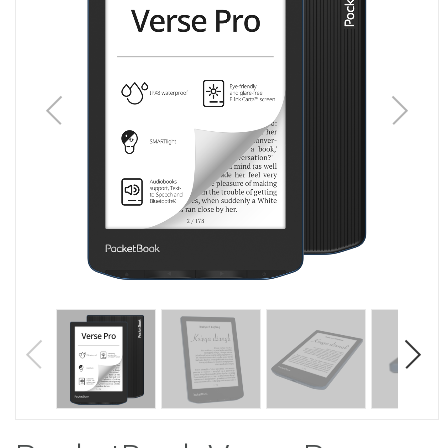
1
/
7