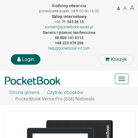
Godziny otwarcia
A
A
A
poniedziałek-piątek, od 9:00 do 16:00
Sklep internetowy
+48
71 343 26 15
kontakt@pocketbook-reader.pl
Serwis i pomoc techniczna
00 800 141 0112
+48 223 079 256
help@pocketbook-int.com
Login
Koszyk
Toggle
navigat
Strona główna
Czytniki ebooków
PocketBook Verse Pro (634) Niebieski