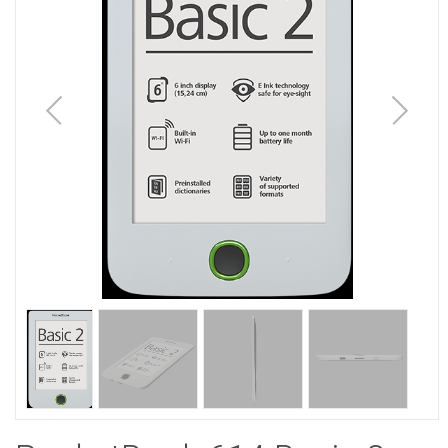
1
/
4