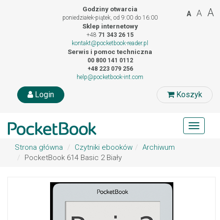
Godziny otwarcia
A
A
A
poniedziałek-piątek, od 9:00 do 16:00
Sklep internetowy
+48
71 343 26 15
kontakt@pocketbook-reader.pl
Serwis i pomoc techniczna
00 800 141 0112
+48 223 079 256
help@pocketbook-int.com
Login
Koszyk
Toggle
navigat
Strona główna
Czytniki ebooków
Archiwum
PocketBook 614 Basic 2 Biały