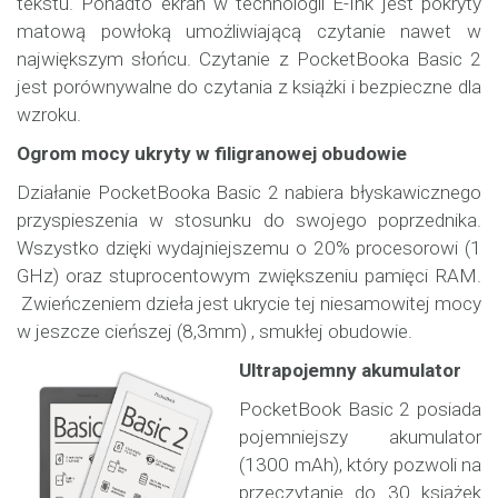
tekstu. Ponadto ekran w technologii E-Ink jest pokryty
matową powłoką umożliwiającą czytanie nawet w
największym słońcu. Czytanie z PocketBooka Basic 2
jest porównywalne do czytania z książki i bezpieczne dla
wzroku.
Ogrom mocy ukryty w filigranowej obudowie
Działanie PocketBooka Basic 2 nabiera błyskawicznego
przyspieszenia w stosunku do swojego poprzednika.
Wszystko dzięki wydajniejszemu o 20% procesorowi (1
GHz) oraz stuprocentowym zwiększeniu pamięci RAM.
Zwieńczeniem dzieła jest ukrycie tej niesamowitej mocy
w jeszcze cieńszej (8,3mm) , smukłej obudowie.
Ultrapojemny akumulator
PocketBook Basic 2 posiada
pojemniejszy akumulator
(1300 mAh), który pozwoli na
przeczytanie do 30 książek