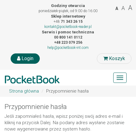
Godziny otwarcia
A
A
A
poniedziałek-piątek, od 9:00 do 16:00
Sklep internetowy
+48
71 343 26 15
kontakt@pocketbook-reader.pl
Serwis i pomoc techniczna
00 800 141 0112
+48 223 079 256
help@pocketbook-int.com
Login
Koszyk
Toggle
navigat
Strona główna
Przypomnienie hasła
Przypomnienie hasła
Jeśli zapomniałeś hasła, wpisz poniżej swój adres e-mail i
kliknij na przycisk Dalej. Na podany adres wysłane zostanie
nowe wygenerowane przez system hasło.