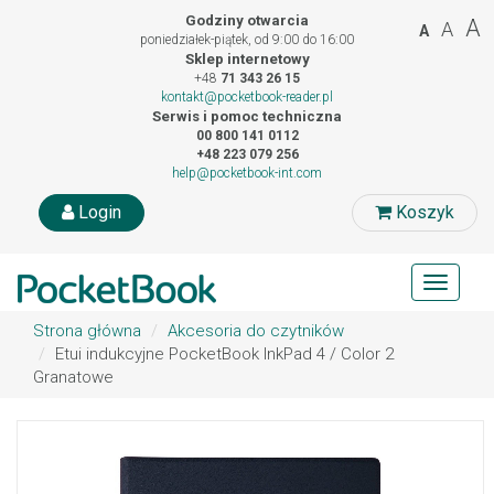
Godziny otwarcia
A
A
A
poniedziałek-piątek, od 9:00 do 16:00
Sklep internetowy
+48
71 343 26 15
kontakt@pocketbook-reader.pl
Serwis i pomoc techniczna
00 800 141 0112
+48 223 079 256
help@pocketbook-int.com
Login
Koszyk
Toggle
navigat
Strona główna
Akcesoria do czytników
Etui indukcyjne PocketBook InkPad 4 / Color 2
Granatowe