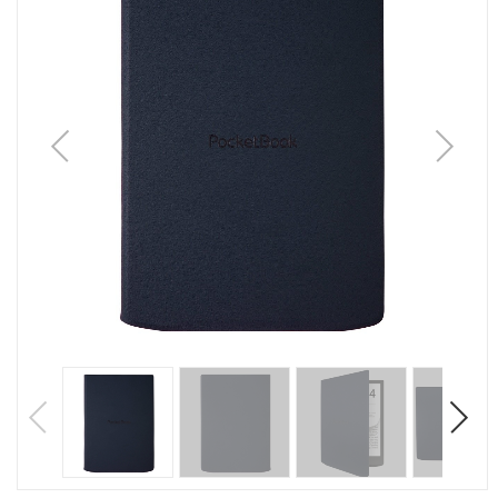
1
/
5