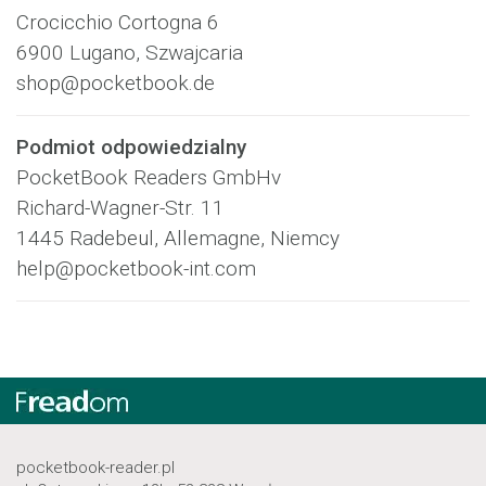
Crocicchio Cortogna 6
6900 Lugano, Szwajcaria
shop@pocketbook.de
Podmiot odpowiedzialny
PocketBook Readers GmbHv
Richard-Wagner-Str. 11
1445 Radebeul, Allemagne, Niemcy
help@pocketbook-int.com
pocketbook-reader.pl