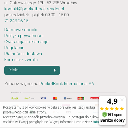
ul. Ostrowskiego 13b, 53-238 Wrocław
kontakt@pocketbook-reader.pl
poniedziałek - piątek 09:00 - 16:00
71 343 26 15
Darmowe ebooki
Polityka prywatności
Gwarancja i reklamacje
Regulamin
Płatności i dostawa
Formularz zwrotu
Polska
Zobacz więcej na
PocketBook International SA
Korzystamy z plików cookies w celu sprawnej realizacji usług i
×
poprawnego działania strony.
Możesz określić sposób przechowywania lub dostępu do plików
Copyright © 2012-2026 71media.pl S.A. All Rights Reserved.
cookies w Twojej przeglądarce. Więcej informacji znajdziesz
tutaj »