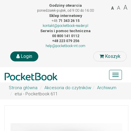
Godziny otwarcia
A
A
A
poniedziałek-piątek, od 9:00 do 16:00
Sklep internetowy
+48
71 343 26 15
kontakt@pocketbook-reader.pl
Serwis i pomoc techniczna
00 800 141 0112
+48 223 079 256
help@pocketbook-int.com
Login
Koszyk
Toggle
navigat
Strona główna
Akcesoria do czytników
Archiwum
etui - Pocketbook 611