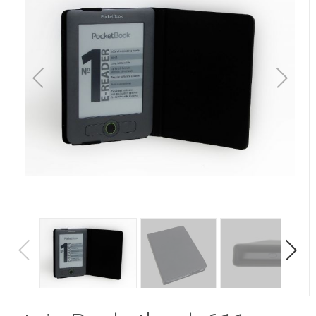
1
/
5