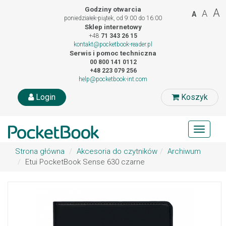
Godziny otwarcia
A
A
A
poniedziałek-piątek, od 9:00 do 16:00
Sklep internetowy
+48
71 343 26 15
kontakt@pocketbook-reader.pl
Serwis i pomoc techniczna
00 800 141 0112
+48 223 079 256
help@pocketbook-int.com
Login
Koszyk
Toggle
navigat
Strona główna
Akcesoria do czytników
Archiwum
Etui PocketBook Sense 630 czarne