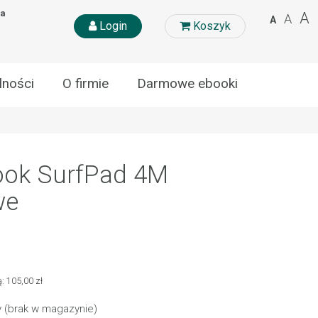
na
A
A
A
Login
Koszyk
lności
O firmie
Darmowe ebooki
ook SurfPad 4M
we
: 105,00 zł
 (brak w magazynie)