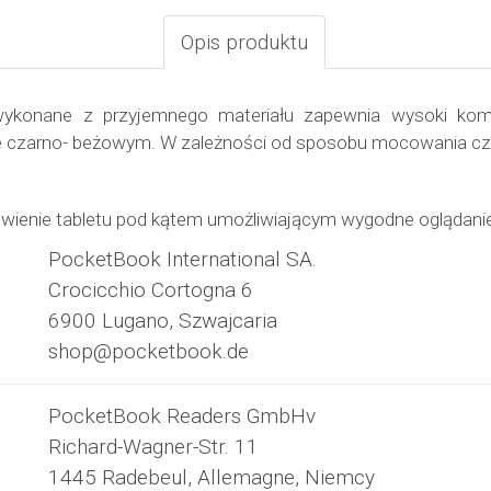
Opis produktu
ykonane z przyjemnego materiału zapewnia wysoki komfo
ze czarno- beżowym. W zależności od sposobu mocowania czy
wienie tabletu pod kątem umożliwiającym wygodne oglądanie
PocketBook International SA.
Crocicchio Cortogna 6
6900 Lugano, Szwajcaria
shop@pocketbook.de
PocketBook Readers GmbHv
Richard-Wagner-Str. 11
1445 Radebeul, Allemagne, Niemcy