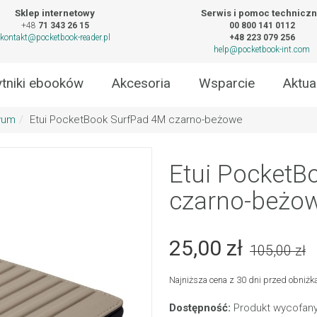
Sklep internetowy
Serwis i pomoc technicz
+48
71 343 26 15
00 800 141 0112
kontakt@pocketbook-reader.pl
+48 223 079 256
help@pocketbook-int.com
tniki ebooków
Akcesoria
Wsparcie
Aktua
wum
Etui PocketBook SurfPad 4M czarno-beżowe
Etui PocketB
czarno-beżo
25,00 zł
105,00 zł
Najniższa cena z 30 dni przed obniżką
Dostępność:
Produkt wycofany