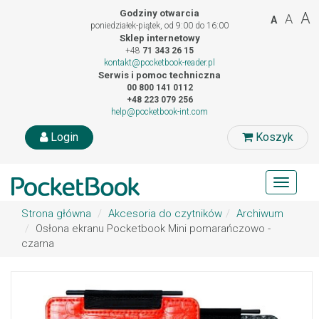
Godziny otwarcia
A
A
A
poniedziałek-piątek, od 9:00 do 16:00
Sklep internetowy
+48
71 343 26 15
kontakt@pocketbook-reader.pl
Serwis i pomoc techniczna
00 800 141 0112
+48 223 079 256
help@pocketbook-int.com
Login
Koszyk
Toggle
navigat
Strona główna
Akcesoria do czytników
Archiwum
Osłona ekranu Pocketbook Mini pomarańczowo -
czarna