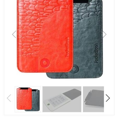
1
/
5